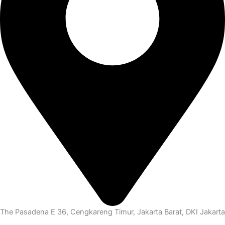
The Pasadena E 36, Cengkareng Timur, Jakarta Barat, DKI Jakarta