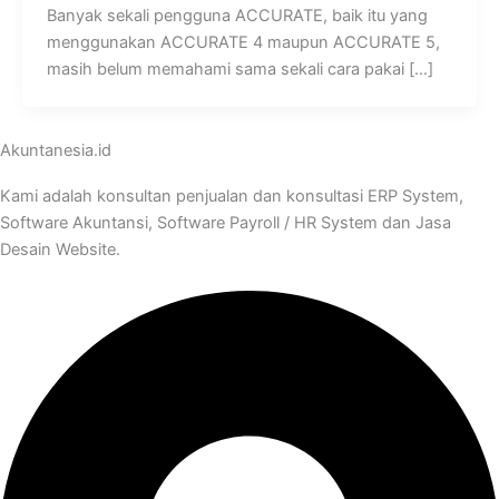
Banyak sekali pengguna ACCURATE, baik itu yang
menggunakan ACCURATE 4 maupun ACCURATE 5,
masih belum memahami sama sekali cara pakai […]
Akuntanesia.id
Kami adalah konsultan penjualan dan konsultasi ERP System,
Software Akuntansi, Software Payroll / HR System dan Jasa
Desain Website.