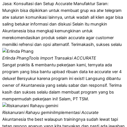
Jasa: Konsultasi dan Setup Accurate Manufaktur Saran:
Mungkin bisa dipikirkan untuk membuat grup wa atw telegram
atw saluran komunikasi lainnya, untuk wadah all klien agar bisa
saling betukar informasi dan diskusi Selain itu mungkin
Akuntanesia bisa mengkaji kemungkinan untuk
merekomendasikan produk selain accurate agar customer
memiliki refrensi dan opsi alternatif. Terimakasih, sukses selalu
Erlinda Phang
Tools Import Transaksi ACCURATE
Sangat praktis & membantu pekerjaan kami, ternyata ada
program yang bisa bantu upload ribuan data ke accurate ver 4
deluxe! Bersyukur karena program ini exist! Langsung dibantu
owner of Akuntanesia yang selalu sabar dan responsif. Terima
kasih dan sukses selalu dalam membuat program yang bs
mempermudah pekerjaan ini! Salam, PT TSM.
Riskanurani Rahayu gemini
Implementasi Accurate
Akuntanesia the best walaupun trainingnya sudah lewat tapi
tetap respon apapun yang kita tanyakan dan pasti ada jawaban