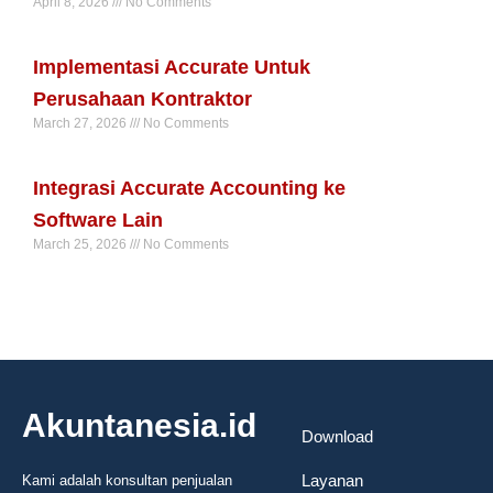
April 8, 2026
No Comments
Read More »
Implementasi Accurate Untuk
Perusahaan Kontraktor
March 27, 2026
No Comments
Read More »
Integrasi Accurate Accounting ke
Software Lain
March 25, 2026
No Comments
Read More »
Akuntanesia.id
Download
Layanan
Kami adalah konsultan penjualan