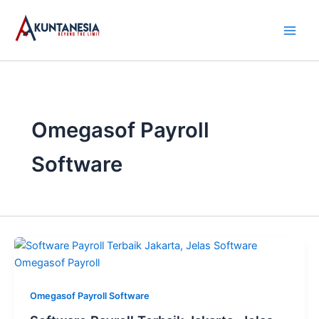
Skip
to
content
Omegasof Payroll
Software
Omegasof Payroll Software