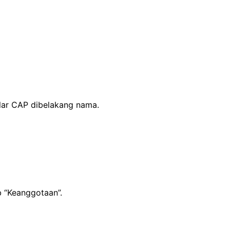
elar CAP dibelakang nama.
b “Keanggotaan”.