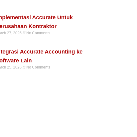
ad More »
mplementasi Accurate Untuk
erusahaan Kontraktor
rch 27, 2026
No Comments
ad More »
ntegrasi Accurate Accounting ke
oftware Lain
rch 25, 2026
No Comments
ad More »