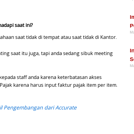
Re
I
adapi saat ini?
P
Ma
an saat tidak di tempat atau saat tidak di Kantor.
Re
I
ng saat itu juga, tapi anda sedang sibuk meeting
S
Ma
epada staff anda karena keterbatasan akses
Re
ajak karena harus input faktur pajak item per item.
il Pengembangan dari Accurate