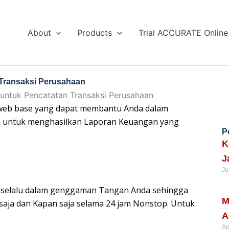
About
Products
Trial ACCURATE Online
 Transaksi Perusahaan
web base yang dapat membantu Anda dalam
n untuk menghasilkan Laporan Keuangan yang
P
K
J
Ju
e selalu dalam genggaman Tangan Anda sehingga
Re
M
aja dan Kapan saja selama 24 jam Nonstop. Untuk
A
Ap