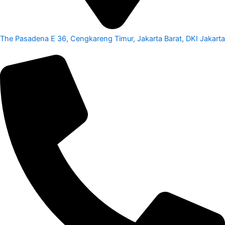
The Pasadena E 36, Cengkareng Timur, Jakarta Barat, DKI Jakarta