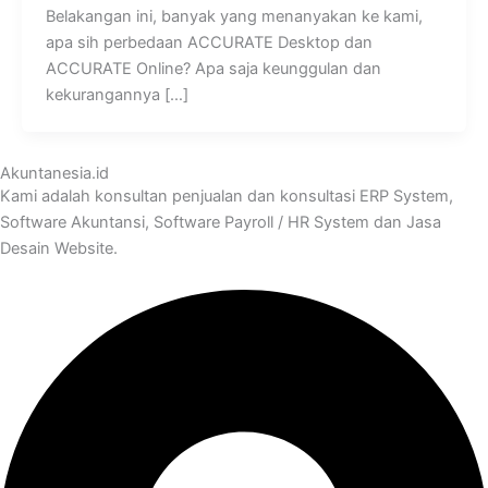
Belakangan ini, banyak yang menanyakan ke kami,
apa sih perbedaan ACCURATE Desktop dan
ACCURATE Online? Apa saja keunggulan dan
kekurangannya […]
Akuntanesia.id
Kami adalah konsultan penjualan dan konsultasi ERP System,
Software Akuntansi, Software Payroll / HR System dan Jasa
Desain Website.