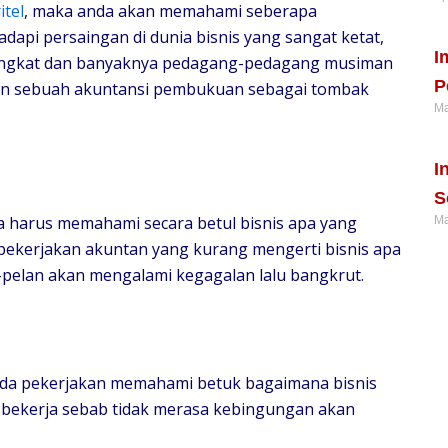
itel
, maka anda akan memahami seberapa
Re
dapi persaingan di dunia bisnis yang sangat ketat,
I
ningkat dan banyaknya pedagang-pedagang musiman
P
kan sebuah akuntansi pembukuan sebagai tombak
Ma
Re
I
S
a harus memahami secara betul bisnis apa yang
Ma
pekerjakan akuntan yang kurang mengerti bisnis apa
Re
-pelan akan mengalami kegagalan lalu bangkrut.
anda pekerjakan memahami betuk bagaimana bisnis
 bekerja sebab tidak merasa kebingungan akan