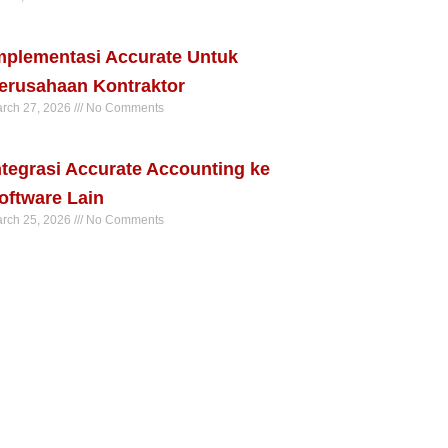
ad More »
mplementasi Accurate Untuk
erusahaan Kontraktor
rch 27, 2026
No Comments
ad More »
ntegrasi Accurate Accounting ke
oftware Lain
rch 25, 2026
No Comments
ad More »