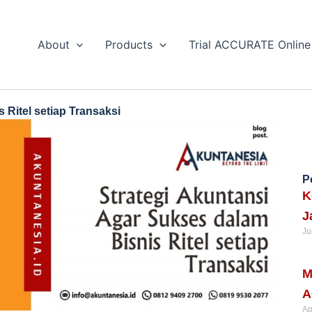
About
Products
Trial ACCURATE Online
 Ritel setiap Transaksi
P
K
J
Ju
Re
M
A
Ap