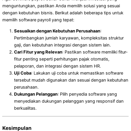
menguntungkan, pastikan Anda memilih solusi yang sesuai
dengan kebutuhan bisnis. Berikut adalah beberapa tips untuk
memilih software payroll yang tepat:
Sesuaikan dengan Kebutuhan Perusahaan
:
Pertimbangkan jumlah karyawan, kompleksitas struktur
gaji, dan kebutuhan integrasi dengan sistem lain.
Cari Fitur yang Relevan
: Pastikan software memiliki fitur-
fitur penting seperti perhitungan pajak otomatis,
pelaporan, dan integrasi dengan sistem HR.
Uji Coba
: Lakukan uji coba untuk memastikan software
tersebut mudah digunakan dan sesuai dengan kebutuhan
perusahaan.
Dukungan Pelanggan
: Pilih penyedia software yang
menyediakan dukungan pelanggan yang responsif dan
berkualitas.
Kesimpulan