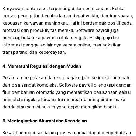
Karyawan adalah aset terpenting dalam perusahaan. Ketika
proses penggajian berjalan lancar, tepat waktu, dan transparan,
kepuasan karyawan meningkat. Hal ini berdampak positif pada
motivasi dan produktivitas mereka. Software payroll juga
memungkinkan karyawan untuk mengakses slip gaji dan
informasi penggajian lainnya secara online, meningkatkan
transparansi dan kepercayaan.
4.
Mematuhi Regulasi dengan Mudah
Peraturan perpajakan dan ketenagakerjaan seringkali berubah
dan bisa sangat kompleks. Software payroll dilengkapi dengan
fitur pembaruan otomatis yang memastikan perusahaan selalu
mematuhi regulasi terbaru. Ini membantu menghindari risiko
denda atau sanksi hukum yang dapat merugikan bisnis.
5.
Meningkatkan Akurasi dan Keandalan
Kesalahan manusia dalam proses manual dapat menyebabkan