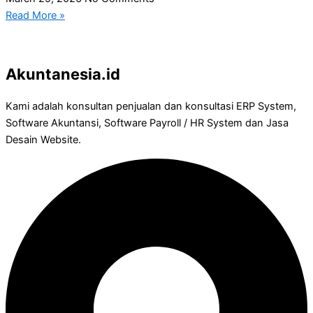
Read More »
Akuntanesia.id
Kami adalah konsultan penjualan dan konsultasi ERP System,
Software Akuntansi, Software Payroll / HR System dan Jasa
Desain Website.