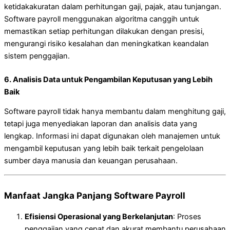
ketidakakuratan dalam perhitungan gaji, pajak, atau tunjangan.
Software payroll menggunakan algoritma canggih untuk
memastikan setiap perhitungan dilakukan dengan presisi,
mengurangi risiko kesalahan dan meningkatkan keandalan
sistem penggajian.
6.
Analisis Data untuk Pengambilan Keputusan yang Lebih
Baik
Software payroll tidak hanya membantu dalam menghitung gaji,
tetapi juga menyediakan laporan dan analisis data yang
lengkap. Informasi ini dapat digunakan oleh manajemen untuk
mengambil keputusan yang lebih baik terkait pengelolaan
sumber daya manusia dan keuangan perusahaan.
Manfaat Jangka Panjang Software Payroll
Efisiensi Operasional yang Berkelanjutan
: Proses
penggajian yang cepat dan akurat membantu perusahaan