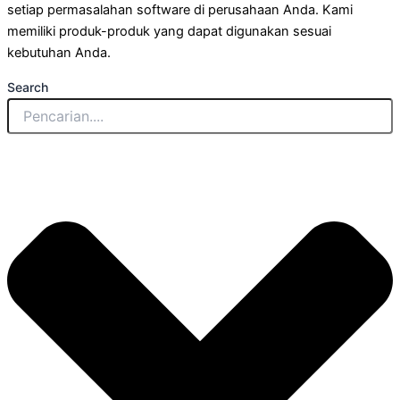
setiap permasalahan software di perusahaan Anda. Kami
memiliki produk-produk yang dapat digunakan sesuai
kebutuhan Anda.
Search