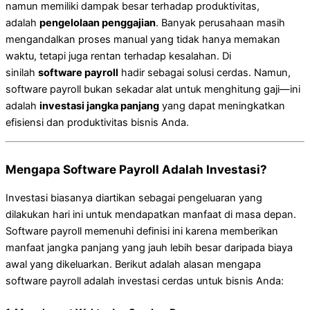
namun memiliki dampak besar terhadap produktivitas,
adalah
pengelolaan penggajian
. Banyak perusahaan masih
mengandalkan proses manual yang tidak hanya memakan
waktu, tetapi juga rentan terhadap kesalahan. Di
sinilah
software payroll
hadir sebagai solusi cerdas. Namun,
software payroll bukan sekadar alat untuk menghitung gaji—ini
adalah
investasi jangka panjang
yang dapat meningkatkan
efisiensi dan produktivitas bisnis Anda.
Mengapa Software Payroll Adalah Investasi?
Investasi biasanya diartikan sebagai pengeluaran yang
dilakukan hari ini untuk mendapatkan manfaat di masa depan.
Software payroll memenuhi definisi ini karena memberikan
manfaat jangka panjang yang jauh lebih besar daripada biaya
awal yang dikeluarkan. Berikut adalah alasan mengapa
software payroll adalah investasi cerdas untuk bisnis Anda: