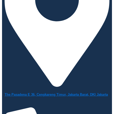
The Pasadena E 36, Cengkareng Timur, Jakarta Barat, DKI Jakarta