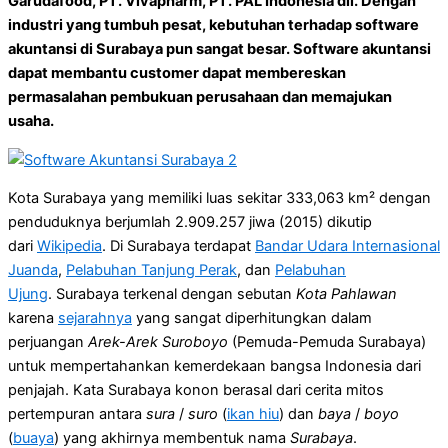
Garudafood, PT. Vivapharm, PT. PAL Indonesia dll. Dengan
industri yang tumbuh pesat, kebutuhan terhadap software
akuntansi di Surabaya pun sangat besar. Software akuntansi
dapat membantu customer dapat membereskan
permasalahan pembukuan perusahaan dan memajukan
usaha.
Kota Surabaya yang memiliki luas sekitar 333,063 km² dengan
penduduknya berjumlah 2.909.257 jiwa (2015) dikutip
dari
Wikipedia
. Di Surabaya terdapat
Bandar Udara Internasional
Juanda
,
Pelabuhan Tanjung Perak
, dan
Pelabuhan
Ujung
. Surabaya terkenal dengan sebutan
Kota Pahlawan
karena
sejarahnya
yang sangat diperhitungkan dalam
perjuangan
Arek-Arek Suroboyo
(Pemuda-Pemuda Surabaya)
untuk mempertahankan kemerdekaan bangsa Indonesia dari
penjajah. Kata Surabaya konon berasal dari cerita mitos
pertempuran antara
sura
/
suro
(
ikan hiu
) dan
baya
/
boyo
(
buaya
) yang akhirnya membentuk nama
Surabaya
.