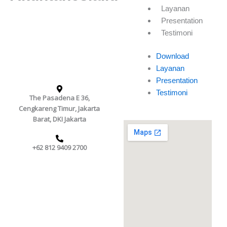
Layanan
Presentation
Kami adalah konsultan penjualan
dan konsultasi ERP System,
Testimoni
Software Akuntansi, Software
Payroll / HR System dan Jasa
Download
Desain Website.
Layanan
Presentation
Testimoni
The Pasadena E 36,
Cengkareng Timur, Jakarta
Barat, DKI Jakarta
+62 812 9409 2700