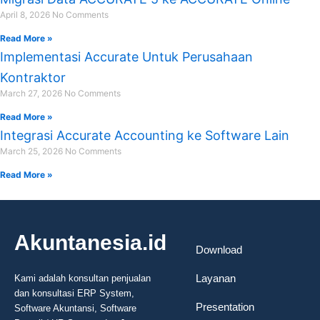
April 8, 2026
No Comments
Read More »
Implementasi Accurate Untuk Perusahaan
Kontraktor
March 27, 2026
No Comments
Read More »
Integrasi Accurate Accounting ke Software Lain
March 25, 2026
No Comments
Read More »
Akuntanesia.id
Download
Layanan
Kami adalah konsultan penjualan
dan konsultasi ERP System,
Presentation
Software Akuntansi, Software