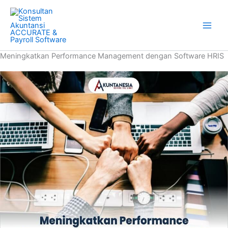
Skip
to
content
Meningkatkan Performance Management dengan Software HRIS