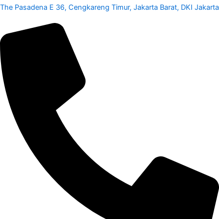
The Pasadena E 36, Cengkareng Timur, Jakarta Barat, DKI Jakarta