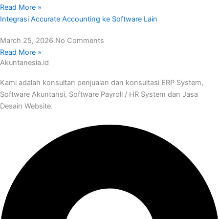
Read More »
Integrasi Accurate Accounting ke Software Lain
March 25, 2026
No Comments
Read More »
Akuntanesia.id
Kami adalah konsultan penjualan dan konsultasi ERP System,
Software Akuntansi, Software Payroll / HR System dan Jasa
Desain Website.