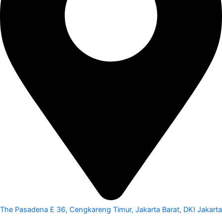
The Pasadena E 36, Cengkareng Timur, Jakarta Barat, DKI Jakarta