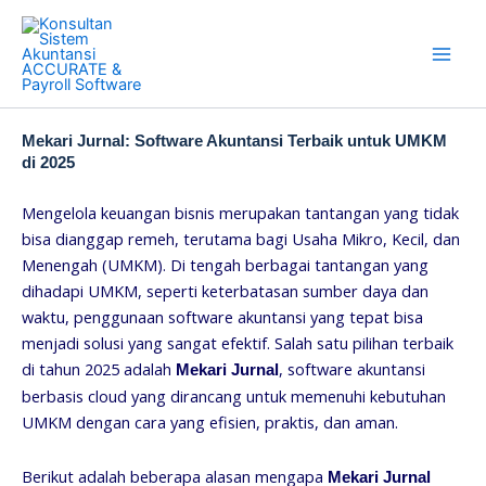
Skip
to
content
Mekari Jurnal: Software Akuntansi Terbaik untuk UMKM
di 2025
Mengelola keuangan bisnis merupakan tantangan yang tidak
bisa dianggap remeh, terutama bagi Usaha Mikro, Kecil, dan
Menengah (UMKM). Di tengah berbagai tantangan yang
dihadapi UMKM, seperti keterbatasan sumber daya dan
waktu, penggunaan software akuntansi yang tepat bisa
menjadi solusi yang sangat efektif. Salah satu pilihan terbaik
di tahun 2025 adalah
, software akuntansi
Mekari Jurnal
berbasis cloud yang dirancang untuk memenuhi kebutuhan
UMKM dengan cara yang efisien, praktis, dan aman.
Berikut adalah beberapa alasan mengapa
Mekari Jurnal