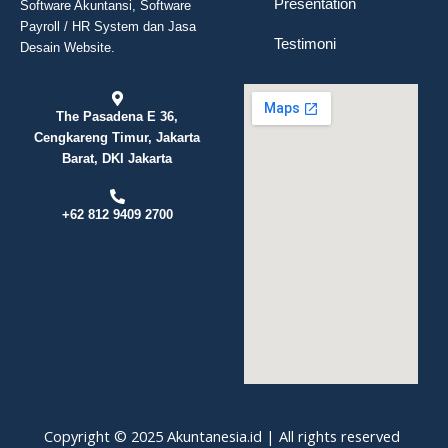
Presentation
Software Akuntansi, Software
Payroll / HR System dan Jasa
Testimoni
Desain Website.
The Pasadena E 36,
Cengkareng Timur, Jakarta
Barat, DKI Jakarta
+62 812 9409 2700
Copyright © 2025 Akuntanesia.id | All rights reserved