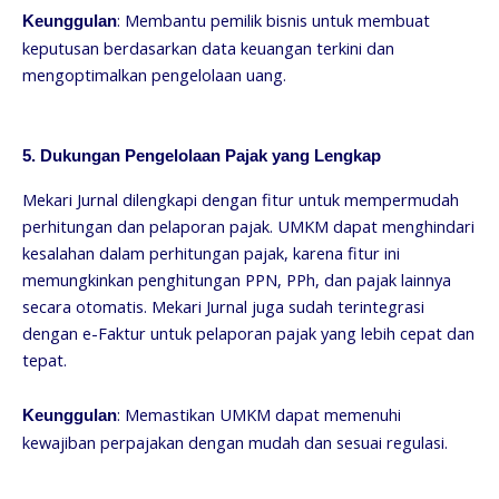
: Membantu pemilik bisnis untuk membuat
Keunggulan
keputusan berdasarkan data keuangan terkini dan
mengoptimalkan pengelolaan uang.
5. Dukungan Pengelolaan Pajak yang Lengkap
Mekari Jurnal dilengkapi dengan fitur untuk mempermudah
perhitungan dan pelaporan pajak. UMKM dapat menghindari
kesalahan dalam perhitungan pajak, karena fitur ini
memungkinkan penghitungan PPN, PPh, dan pajak lainnya
secara otomatis. Mekari Jurnal juga sudah terintegrasi
dengan e-Faktur untuk pelaporan pajak yang lebih cepat dan
tepat.
: Memastikan UMKM dapat memenuhi
Keunggulan
kewajiban perpajakan dengan mudah dan sesuai regulasi.