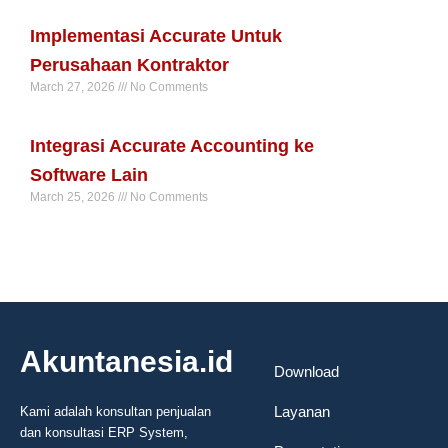
Read More »
Implementasi Accurate Untuk
Perusahaan Kontraktor
March 27, 2026
No Comments
Read More »
Integrasi Accurate Accounting ke
Software Lain
March 25, 2026
No Comments
Read More »
Akuntanesia.id
Download
Layanan
Kami adalah konsultan penjualan
dan konsultasi ERP System,