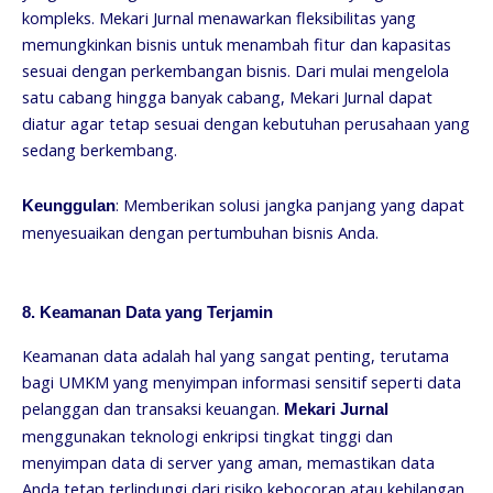
kompleks. Mekari Jurnal menawarkan fleksibilitas yang
memungkinkan bisnis untuk menambah fitur dan kapasitas
sesuai dengan perkembangan bisnis. Dari mulai mengelola
satu cabang hingga banyak cabang, Mekari Jurnal dapat
diatur agar tetap sesuai dengan kebutuhan perusahaan yang
sedang berkembang.
: Memberikan solusi jangka panjang yang dapat
Keunggulan
menyesuaikan dengan pertumbuhan bisnis Anda.
8. Keamanan Data yang Terjamin
Keamanan data adalah hal yang sangat penting, terutama
bagi UMKM yang menyimpan informasi sensitif seperti data
pelanggan dan transaksi keuangan.
Mekari Jurnal
menggunakan teknologi enkripsi tingkat tinggi dan
menyimpan data di server yang aman, memastikan data
Anda tetap terlindungi dari risiko kebocoran atau kehilangan.