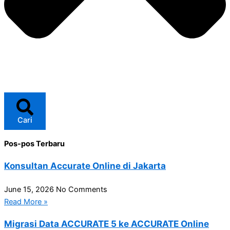
Cari
Pos-pos Terbaru
Konsultan Accurate Online di Jakarta
June 15, 2026
No Comments
Read More »
Migrasi Data ACCURATE 5 ke ACCURATE Online