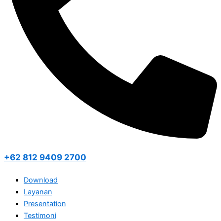
+62 812 9409 2700
Download
Layanan
Presentation
Testimoni