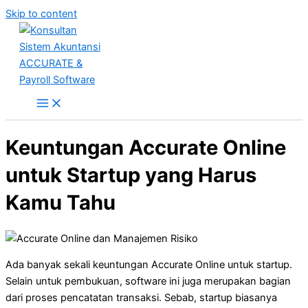
Skip to content
Keuntungan Accurate Online
untuk Startup yang Harus
Kamu Tahu
Ada banyak sekali keuntungan Accurate Online untuk startup.
Selain untuk pembukuan, software ini juga merupakan bagian
dari proses pencatatan transaksi. Sebab, startup biasanya