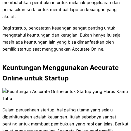
membutuhkan pembukuan untuk melacak pengeluaran dan
pemasukan serta untuk membuat laporan keuangan yang
akurat.
Bagi startup, pencatatan keuangan sangat penting untuk
mengetahui keuntungan dan kerugian. Bukan hanya itu saja,
masih ada keuntungan lain yang bisa dimanfaatkan oleh
pemilik startup saat menggunakan Accurate Online.
Keuntungan Menggunakan Accurate
Online untuk Startup
Dalam perusahaan startup, hal paling utama yang selalu
diperhitungkan adalah keuangan. Itulah sebabnya sangat
penting untuk membuat pembukuan yang rapi dan jelas. Berikut
keuntungan menggunakan Accurate Online bagi pemilik