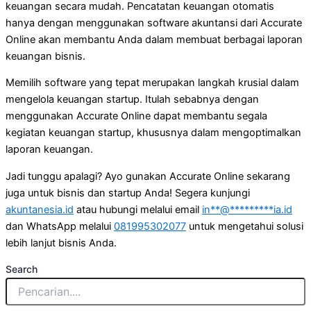
keuangan secara mudah. Pencatatan keuangan otomatis
hanya dengan menggunakan software akuntansi dari Accurate
Online akan membantu Anda dalam membuat berbagai laporan
keuangan bisnis.
Memilih software yang tepat merupakan langkah krusial dalam
mengelola keuangan startup. Itulah sebabnya dengan
menggunakan Accurate Online dapat membantu segala
kegiatan keuangan startup, khususnya dalam mengoptimalkan
laporan keuangan.
Jadi tunggu apalagi? Ayo gunakan Accurate Online sekarang
juga untuk bisnis dan startup Anda! Segera kunjungi
akuntanesia.id
atau hubungi melalui email
in
**
@
*********
ia.id
dan WhatsApp melalui
081995302077
untuk mengetahui solusi
lebih lanjut bisnis Anda.
Search