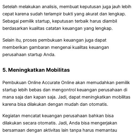
Setelah melakukan analisis, membuat keputusan juga jauh lebih
cepat karena sudah terlampir bukti yang akurat dan lengkap.
Sebagai pemilik startup, keputusan terbaik harus diambil
berdasarkan kualitas catatan keuangan yang lengkap.
Selain itu, proses pembukuan keuangan juga dapat
memberikan gambaran mengenai kualitas keuangan
perusahaan startup Anda.
5. Meningkatkan Mobilitas
Pembukuan Online Accurate Online akan memudahkan pemilik
startup lebih bebas dan mengontrol keuangan perusahaan di
mana saja dan kapan saja. Jadi, dapat meningkatkan mobilitas
karena bisa dilakukan dengan mudah dan otomatis.
Kegiatan mencatat keuangan perusahaan bahkan bisa
dilakukan secara otomatis. Jadi, Anda bisa mengerjakan
bersamaan dengan aktivitas lain tanpa harus memantau