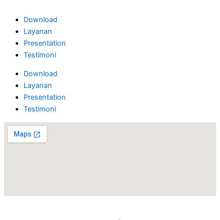
Download
Layanan
Presentation
Testimoni
Download
Layanan
Presentation
Testimoni