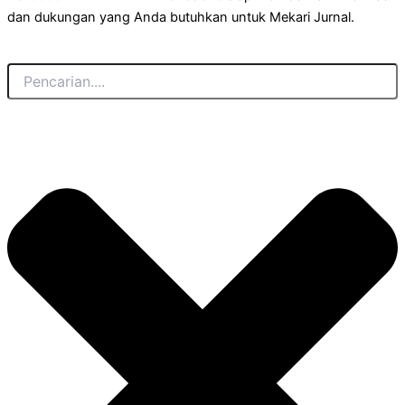
dan dukungan yang Anda butuhkan untuk Mekari Jurnal.
Search