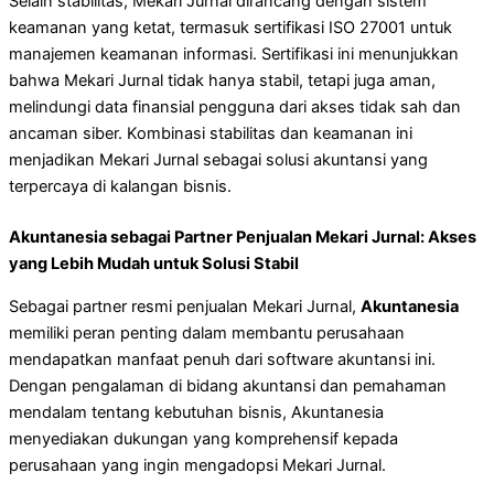
Selain stabilitas, Mekari Jurnal dirancang dengan sistem
keamanan yang ketat, termasuk sertifikasi ISO 27001 untuk
manajemen keamanan informasi. Sertifikasi ini menunjukkan
bahwa Mekari Jurnal tidak hanya stabil, tetapi juga aman,
melindungi data finansial pengguna dari akses tidak sah dan
ancaman siber. Kombinasi stabilitas dan keamanan ini
menjadikan Mekari Jurnal sebagai solusi akuntansi yang
terpercaya di kalangan bisnis.
Akuntanesia sebagai Partner Penjualan Mekari Jurnal: Akses
yang Lebih Mudah untuk Solusi Stabil
Sebagai partner resmi penjualan Mekari Jurnal,
Akuntanesia
memiliki peran penting dalam membantu perusahaan
mendapatkan manfaat penuh dari software akuntansi ini.
Dengan pengalaman di bidang akuntansi dan pemahaman
mendalam tentang kebutuhan bisnis, Akuntanesia
menyediakan dukungan yang komprehensif kepada
perusahaan yang ingin mengadopsi Mekari Jurnal.