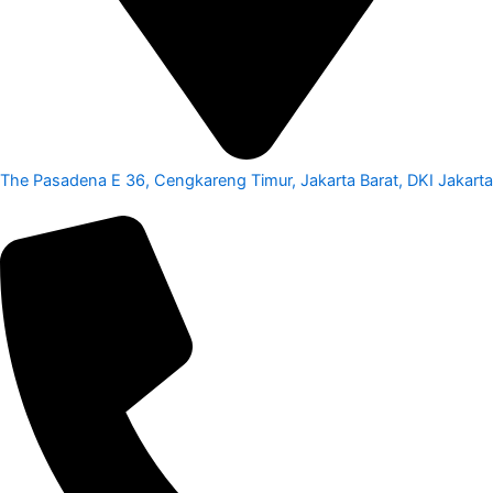
The Pasadena E 36, Cengkareng Timur, Jakarta Barat, DKI Jakarta