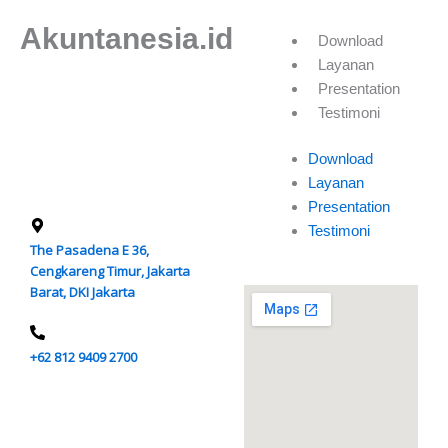
Akuntanesia.id
Download
Layanan
Presentation
Kami adalah konsultan penjualan
dan konsultasi ERP System,
Testimoni
Software Akuntansi, Software
Payroll / HR System dan Jasa
Download
Desain Website.
Layanan
Presentation
Testimoni
The Pasadena E 36,
Cengkareng Timur, Jakarta
Barat, DKI Jakarta
+62 812 9409 2700