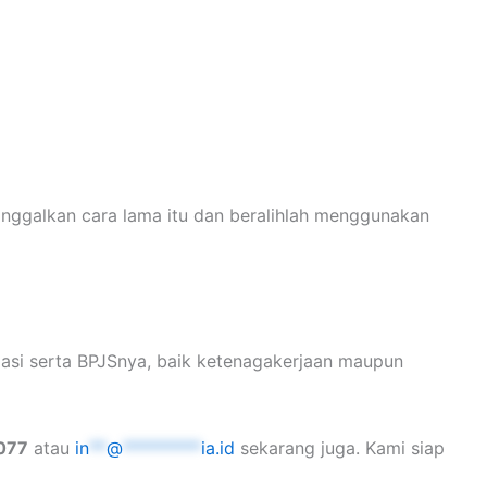
nggalkan cara lama itu dan beralihlah menggunakan
lasi serta BPJSnya, baik ketenagakerjaan maupun
077
atau
in
**
@
*********
ia.id
sekarang juga. Kami siap