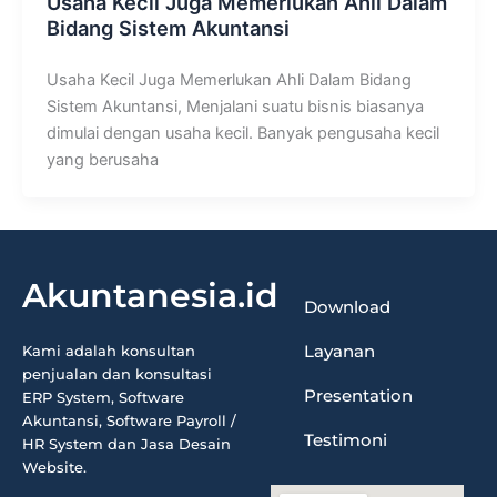
Usaha Kecil Juga Memerlukan Ahli Dalam
Bidang Sistem Akuntansi
Usaha Kecil Juga Memerlukan Ahli Dalam Bidang
Sistem Akuntansi, Menjalani suatu bisnis biasanya
dimulai dengan usaha kecil. Banyak pengusaha kecil
yang berusaha
Akuntanesia.id
Download
Layanan
Kami adalah konsultan
penjualan dan konsultasi
Presentation
ERP System, Software
Akuntansi, Software Payroll /
Testimoni
HR System dan Jasa Desain
Website.