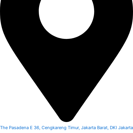
The Pasadena E 36, Cengkareng Timur, Jakarta Barat, DKI Jakarta