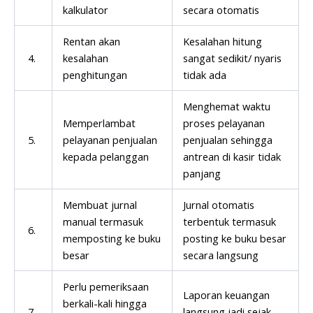
kalkulator
secara otomatis
Rentan akan
Kesalahan hitung
4.
kesalahan
sangat sedikit/ nyaris
penghitungan
tidak ada
Menghemat waktu
Memperlambat
proses pelayanan
5.
pelayanan penjualan
penjualan sehingga
kepada pelanggan
antrean di kasir tidak
panjang
Membuat jurnal
Jurnal otomatis
manual termasuk
terbentuk termasuk
6.
memposting ke buku
posting ke buku besar
besar
secara langsung
Perlu pemeriksaan
Laporan keuangan
berkali-kali hingga
7.
langsung jadi sejak