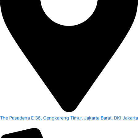
The Pasadena E 36, Cengkareng Timur, Jakarta Barat, DKI Jakarta