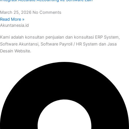
March 25, 2026
No Comments
Read More »
Akuntanesia.id
Kami adalah konsultan penjualan dan konsultasi ERP System,
Software Akuntansi, Software Payroll / HR System dan Jasa
Desain Website.