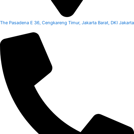
The Pasadena E 36, Cengkareng Timur, Jakarta Barat, DKI Jakarta