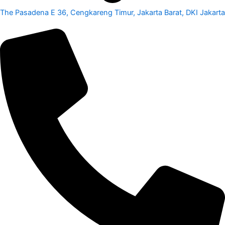
The Pasadena E 36, Cengkareng Timur, Jakarta Barat, DKI Jakarta