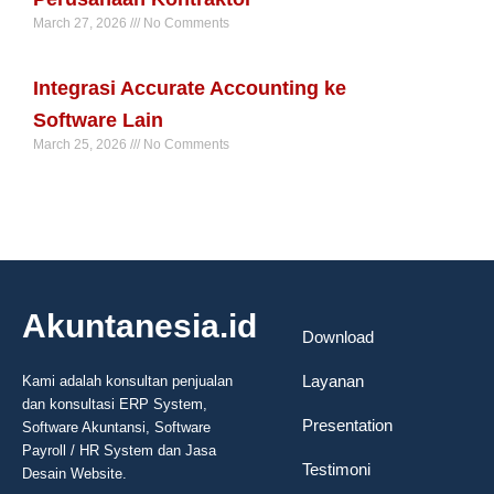
March 27, 2026
No Comments
Read More »
Integrasi Accurate Accounting ke
Software Lain
March 25, 2026
No Comments
Read More »
Akuntanesia.id
Download
Layanan
Kami adalah konsultan penjualan
dan konsultasi ERP System,
Presentation
Software Akuntansi, Software
Payroll / HR System dan Jasa
Testimoni
Desain Website.