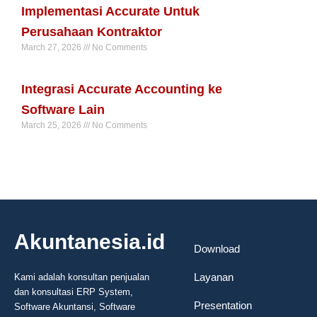
Implementasi Accurate Untuk
Perusahaan Kontraktor
March 27, 2026
No Comments
Read More »
Integrasi Accurate Accounting ke
Software Lain
March 25, 2026
No Comments
Read More »
Akuntanesia.id
Download
Layanan
Kami adalah konsultan penjualan
dan konsultasi ERP System,
Presentation
Software Akuntansi, Software