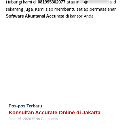
Hubungi kami di
atau
in
**
@
*********
ia.id
081995302077
sekarang juga. Kami siap membantu setiap permasalahan
di kantor Anda.
Software Akuntansi Accurate
Pos-pos Terbaru
Konsultan Accurate Online di Jakarta
June 15, 2026
No Comments
Read More »