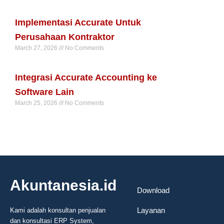
Read More »
Implementasi Accurate Untuk
Perusahaan Kontraktor
March 27, 2026
No Comments
Read More »
Integrasi Accurate Accounting ke
Software Lain
March 25, 2026
No Comments
Read More »
Akuntanesia.id
Download
Layanan
Kami adalah konsultan penjualan
dan konsultasi ERP System,