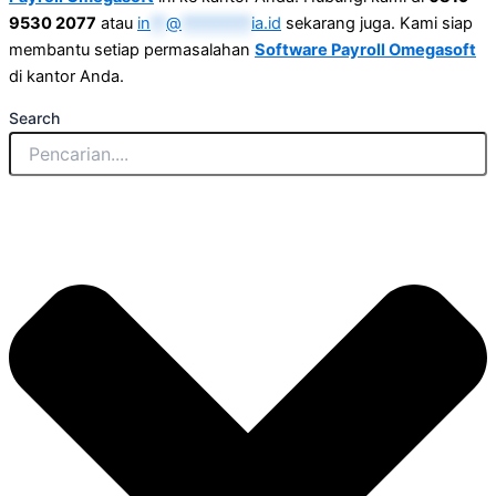
9530 2077
atau
in
**
@
*********
ia.id
sekarang juga. Kami siap
membantu setiap permasalahan
Software Payroll Omegasoft
di kantor Anda.
Search