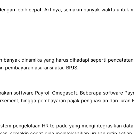
engan lebih cepat. Artinya, semakin banyak waktu untuk m
n banyak dinamika yang harus dihadapi seperti pencatatan
dan pembayaran asuransi atau BPJS.
unakan software Payroll Omegasoft. Beberapa software Payr
bursement, hingga pembayaran pajak penghasilan dan iuran 
sistem pengelolaan HR terpadu yang mengintegrasikan data
ikan, semakin cepat pula menyelesaikan urusan rutin setiap