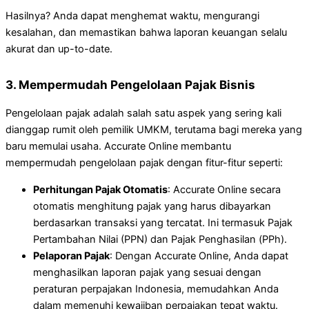
Hasilnya? Anda dapat menghemat waktu, mengurangi
kesalahan, dan memastikan bahwa laporan keuangan selalu
akurat dan up-to-date.
3.
Mempermudah Pengelolaan Pajak Bisnis
Pengelolaan pajak adalah salah satu aspek yang sering kali
dianggap rumit oleh pemilik UMKM, terutama bagi mereka yang
baru memulai usaha. Accurate Online membantu
mempermudah pengelolaan pajak dengan fitur-fitur seperti:
Perhitungan Pajak Otomatis
: Accurate Online secara
otomatis menghitung pajak yang harus dibayarkan
berdasarkan transaksi yang tercatat. Ini termasuk Pajak
Pertambahan Nilai (PPN) dan Pajak Penghasilan (PPh).
Pelaporan Pajak
: Dengan Accurate Online, Anda dapat
menghasilkan laporan pajak yang sesuai dengan
peraturan perpajakan Indonesia, memudahkan Anda
dalam memenuhi kewajiban perpajakan tepat waktu.