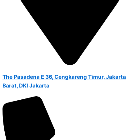
The Pasadena E 36, Cengkareng Timur, Jakarta
Barat, DKI Jakarta