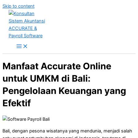
Skip to content
Manfaat Accurate Online
untuk UMKM di Bali:
Pengelolaan Keuangan yang
Efektif
Bali, dengan pesona wisatanya yang mendunia, menjadi salah