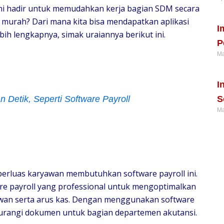
l ini hadir untuk memudahkan kerja bagian SDM secara
Re
oll murah? Dari mana kita bisa mendapatkan aplikasi
I
bih lengkapnya, simak uraiannya berikut ini.
P
Ma
Re
I
S
 Detik, Seperti Software Payroll
Ma
Re
rluas karyawan membutuhkan software payroll ini.
 payroll yang professional untuk mengoptimalkan
awan serta arus kas. Dengan menggunakan software
gurangi dokumen untuk bagian departemen akutansi.