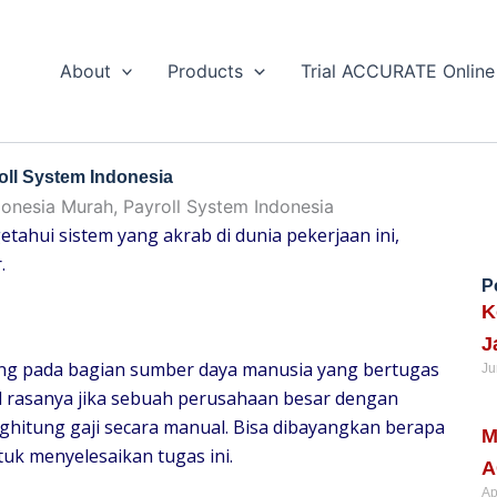
About
Products
Trial ACCURATE Online
oll System Indonesia
hui sistem yang akrab di dunia pekerjaan ini,
.
P
K
J
ing pada bagian sumber daya manusia yang bertugas
Ju
il rasanya jika sebuah perusahaan besar dengan
Re
hitung gaji secara manual. Bisa dibayangkan berapa
M
uk menyelesaikan tugas ini.
A
Ap