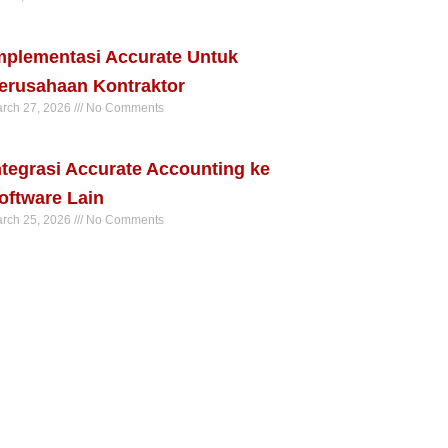
ad More »
mplementasi Accurate Untuk
erusahaan Kontraktor
rch 27, 2026
No Comments
ad More »
ntegrasi Accurate Accounting ke
oftware Lain
rch 25, 2026
No Comments
ad More »