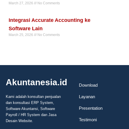
March 27, 2026
No Comments
Read More »
Integrasi Accurate Accounting ke
Software Lain
March 25, 2026
No Comments
Read More »
Akuntanesia.id
Download
Layanan
Kami adalah konsultan penjualan
dan konsultasi ERP System,
Presentation
Software Akuntansi, Software
Payroll / HR System dan Jasa
Testimoni
Desain Website.