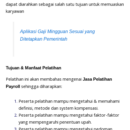
dapat diarahkan sebagai salah satu tujuan untuk memuaskan
karyawan
Aplikasi Gaji Mingguan Sesuai yang
Ditetapkan Pemerintah
Tujuan & Manfaat Pelatihan
Pelatihan ini akan membahas mengenai
Jasa Pelatihan
sehingga diharapkan:
Payroll
Peserta pelatihan mampu mengetahui & memahami
definisi, metode dan system kompensasi.
Peserta pelatihan mampu mengetahui faktor-faktor
yang mempengaruhi penentuan upah.
Peserta pelatihan mampu mengetahui pedoman