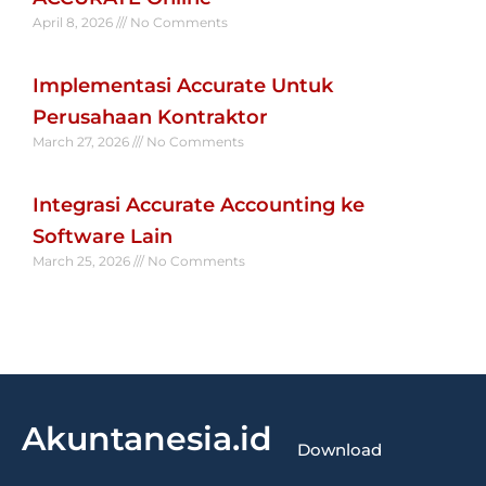
April 8, 2026
No Comments
Read More »
Implementasi Accurate Untuk
Perusahaan Kontraktor
March 27, 2026
No Comments
Read More »
Integrasi Accurate Accounting ke
Software Lain
March 25, 2026
No Comments
Read More »
Akuntanesia.id
Download