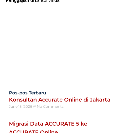
Penggajian
Pos-pos Terbaru
Konsultan Accurate Online di Jakarta
June 15, 2026
No Comments
Read More »
Migrasi Data ACCURATE 5 ke
ACCURATE Online