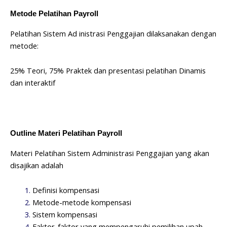
Metode
Pelatihan Payroll
Pelatihan Sistem Ad inistrasi Penggajian dilaksanakan dengan
metode:
25% Teori, 75% Praktek dan presentasi pelatihan Dinamis
dan interaktif
Outline Materi
Pelatihan Payroll
Materi Pelatihan Sistem Administrasi Penggajian yang akan
disajikan adalah
Definisi kompensasi
Metode-metode kompensasi
Sistem kompensasi
Faktor-faktor yang mempengaruhi pemilihan upah.