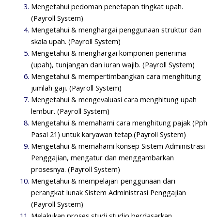
Mengetahui pedoman penetapan tingkat upah.
(Payroll System)
Mengetahui & menghargai penggunaan struktur dan
skala upah. (Payroll System)
Mengetahui & menghargai komponen penerima
(upah), tunjangan dan iuran wajib. (Payroll System)
Mengetahui & mempertimbangkan cara menghitung
jumlah gaji. (Payroll System)
Mengetahui & mengevaluasi cara menghitung upah
lembur. (Payroll System)
Mengetahui & memahami cara menghitung pajak (Pph
Pasal 21) untuk karyawan tetap.(Payroll System)
Mengetahui & memahami konsep Sistem Administrasi
Penggajian, mengatur dan menggambarkan
prosesnya. (Payroll System)
Mengetahui & mempelajari penggunaan dari
perangkat lunak Sistem Administrasi Penggajian
(Payroll System)
Melakukan proses studi studio berdasarkan