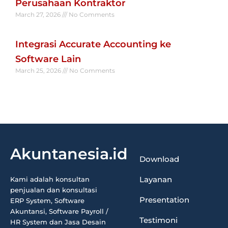
Perusahaan Kontraktor
March 27, 2026
No Comments
Read More »
Integrasi Accurate Accounting ke
Software Lain
March 25, 2026
No Comments
Read More »
Akuntanesia.id
Download
Layanan
Kami adalah konsultan
penjualan dan konsultasi
Presentation
ERP System, Software
Akuntansi, Software Payroll /
Testimoni
HR System dan Jasa Desain