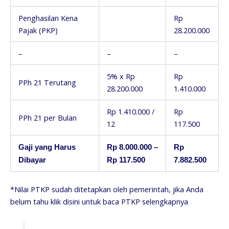
Penghasilan Kena
Rp
Pajak (PKP)
28.200.000
–
–
–
5% x Rp
Rp
PPh 21 Terutang
28.200.000
1.410.000
Rp 1.410.000 /
Rp
PPh 21 per Bulan
12
117.500
Gaji yang Harus
Rp 8.000.000 –
Rp
Dibayar
Rp 117.500
7.882.500
*Nilai PTKP sudah ditetapkan oleh pemerintah, jika Anda
belum tahu klik disini untuk baca PTKP selengkapnya