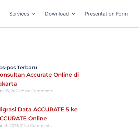
Services
Download
Presentation Form
os-pos Terbaru
onsultan Accurate Online di
akarta
ne 15, 2026
No Comments
ad More »
igrasi Data ACCURATE 5 ke
CCURATE Online
ril 8, 2026
No Comments
ad More »