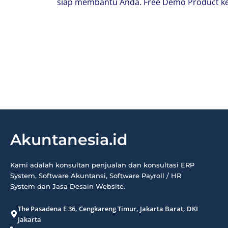
siap membantu Anda. Free Demo Product ke
Akuntanesia.id
Kami adalah konsultan penjualan dan konsultasi ERP
System, Software Akuntansi, Software Payroll / HR
System dan Jasa Desain Website.
The Pasadena E 36, Cengkareng Timur, Jakarta Barat, DKI
Jakarta