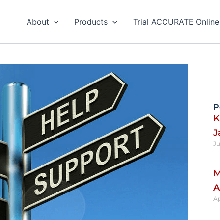
About
Products
Trial ACCURATE Online
P
K
J
Ju
Re
M
A
Ap
Re