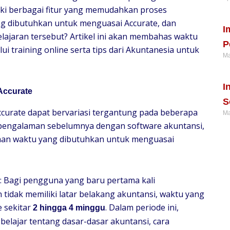
ki berbagai fitur yang memudahkan proses
Re
 dibutuhkan untuk menguasai Accurate, dan
I
jaran tersebut? Artikel ini akan membahas waktu
P
ui training online serta tips dari Akuntanesia untuk
Ma
Re
I
Accurate
S
urate dapat bervariasi tergantung pada beberapa
Ma
 pengalaman sebelumnya dengan software akuntansi,
Re
kiraan waktu yang dibutuhkan untuk menguasai
: Bagi pengguna yang baru pertama kali
idak memiliki latar belakang akuntansi, waktu yang
 sekitar
. Dalam periode ini,
2 hingga 4 minggu
 belajar tentang dasar-dasar akuntansi, cara