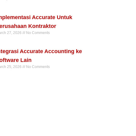
ad More »
mplementasi Accurate Untuk
erusahaan Kontraktor
rch 27, 2026
No Comments
ad More »
ntegrasi Accurate Accounting ke
oftware Lain
rch 25, 2026
No Comments
ad More »