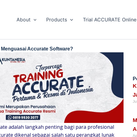
About
Products
Trial ACCURATE Online
 Menguasai Accurate Software?
P
K
J
Ju
Re
M
ate adalah langkah penting bagi para profesional
A
Accurate dikenal sebagai salah satu perangkat lunak
Ap