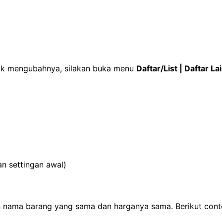
ntuk mengubahnya, silakan buka menu
Daftar/List | Daftar La
n settingan awal)
ngan nama barang yang sama dan harganya sama. Berikut con