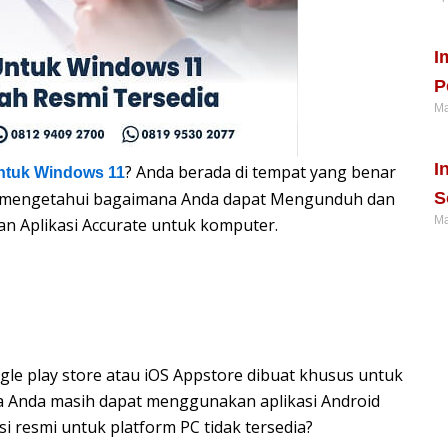
Re
I
P
Ma
Re
I
? Anda berada di tempat yang benar
ntuk Windows 11
tuk mengetahui bagaimana Anda dapat Mengunduh dan
S
Ma
an Aplikasi Accurate untuk komputer.
Re
ogle play store atau iOS Appstore dibuat khusus untuk
wa Anda masih dapat menggunakan aplikasi Android
si resmi untuk platform PC tidak tersedia?