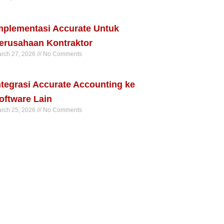
ad More »
mplementasi Accurate Untuk
erusahaan Kontraktor
rch 27, 2026
No Comments
ad More »
ntegrasi Accurate Accounting ke
oftware Lain
rch 25, 2026
No Comments
ad More »