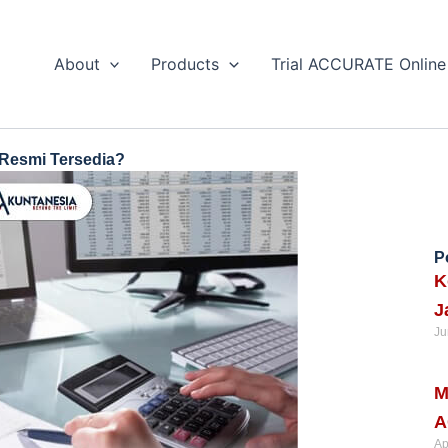
About
Products
Trial ACCURATE Online
Resmi Tersedia?
P
K
J
Ju
Re
M
A
Ap