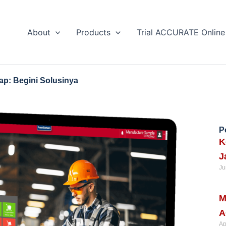
About
Products
Trial ACCURATE Online
ap: Begini Solusinya
P
K
J
Ju
Re
M
A
Ap