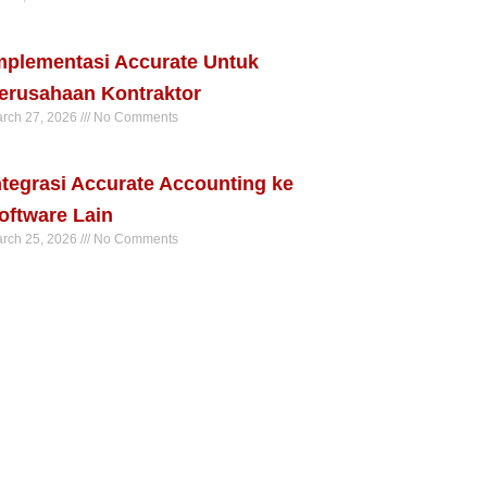
ad More »
mplementasi Accurate Untuk
erusahaan Kontraktor
rch 27, 2026
No Comments
ad More »
ntegrasi Accurate Accounting ke
oftware Lain
rch 25, 2026
No Comments
ad More »